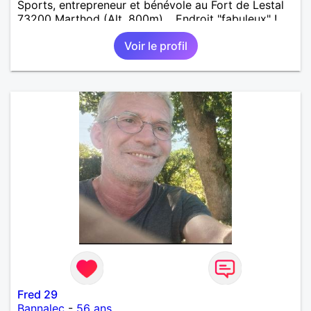
Sports, entrepreneur et bénévole au Fort de Lestal
73200 Marthod (Alt. 800m)… Endroit "fabuleux" !…
Enquêtes et tu me trouveras !
Voir le profil
Fred 29
Bannalec
-
56 ans