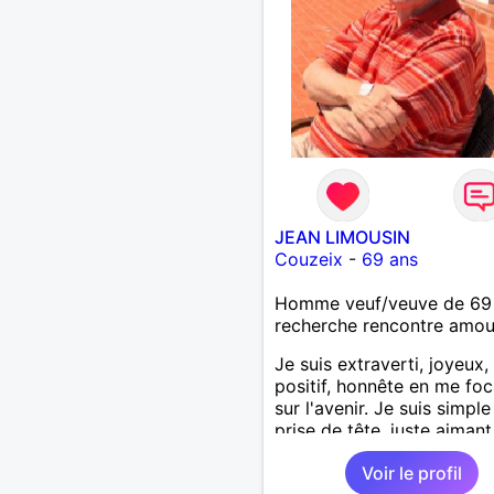
JEAN LIMOUSIN
Couzeix
-
69 ans
Homme veuf/veuve de 69
recherche rencontre amo
Je suis extraverti, joyeux,
positif, honnête en me foc
sur l'avenir. Je suis simpl
prise de tête, juste aimant 
Toujours en pensées posit
Voir le profil
heureux de vivre. Malgré