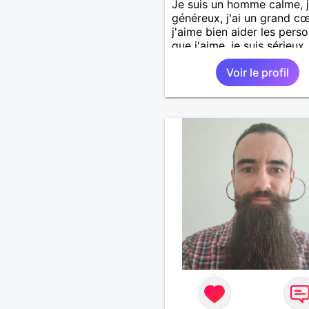
Je suis un homme calme, j
généreux, j'ai un grand cœ
j'aime bien aider les pers
que j'aime, je suis sérieux,
sincère, je suis honnête, j
Voir le profil
pas qu'on joue avec moi e
j'aime pas les mensonges.
cherche une relation amo
et sérieuse.