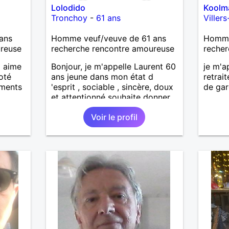
Lolodido
Koolm
Tronchoy
-
61 ans
Viller
ans
Homme veuf/veuve de 61 ans
Homme 
ureuse
recherche rencontre amoureuse
recher
i aime
Bonjour, je m'appelle Laurent 60
je m'a
coté
ans jeune dans mon état d
retrai
oments
'esprit , sociable , sincère, doux
de gar
et attentionné souhaite donner
de la tendresse , de l'amour et
Voir le profil
beaucoup de bonheur a la
femme qui souhaitera partager
ma vie . Bientôt en retraite a la
fin de l 'année et libre de toute
contrainte. Digne de confiance à
la femme qui voudras m 'en
accorder en toute sincérité.
Pour le reste venez me
découvrir par un échange.