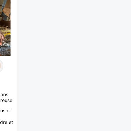
ants.
e »
r,
’adore.
autant
bourré
 de
actère
hoses.
as
ne que
 n’y
 ans
ce et
ureuse
suis un
ans et
nsi
aire
dre et
le