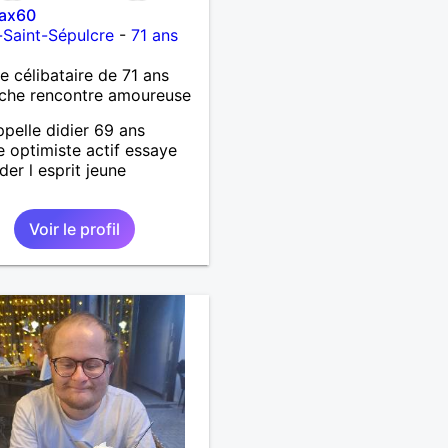
ax60
s-Saint-Sépulcre
-
71 ans
célibataire de 71 ans
che rencontre amoureuse
ppelle didier 69 ans
te optimiste actif essaye
der l esprit jeune
Voir le profil