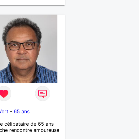
e vos activités je suis
t.
Vert
-
65 ans
célibataire de 65 ans
che rencontre amoureuse