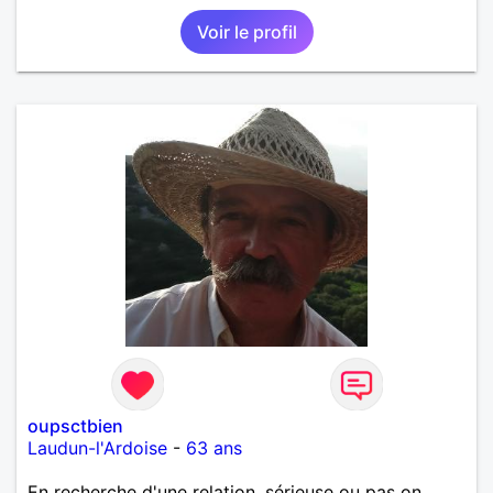
mais parfois un peu maladroit et timide ! Je
Voir le profil
recherche de nouvelles rencontres et plus si
affinités ! Qui ne tente rien n'a rien !
oupsctbien
Laudun-l'Ardoise
-
63 ans
En recherche d'une relation, sérieuse ou pas on