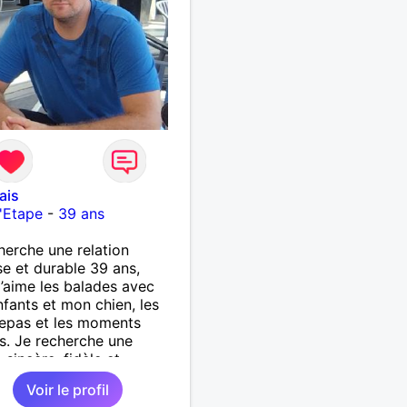
ais
'Etape
-
39 ans
herche une relation
se et durable 39 ans,
j’aime les balades avec
fants et mon chien, les
epas et les moments
s. Je recherche une
sincère, fidèle et
se, avec qui construire une
Voir le profil
histoire. Je ne veux pas