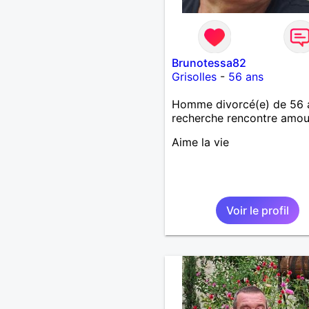
Brunotessa82
Grisolles
-
56 ans
Homme divorcé(e) de 56 
recherche rencontre amo
Aime la vie
Voir le profil