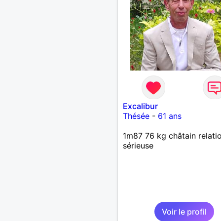
Excalibur
Thésée
-
61 ans
1m87 76 kg châtain relati
sérieuse
Voir le profil