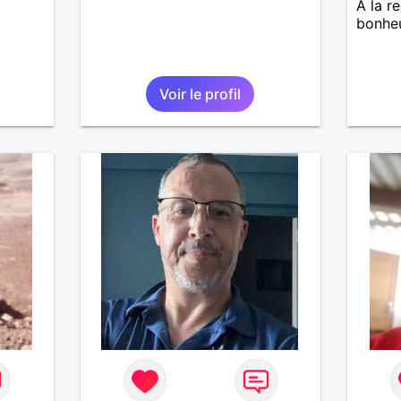
A la r
bonheu
Voir le profil