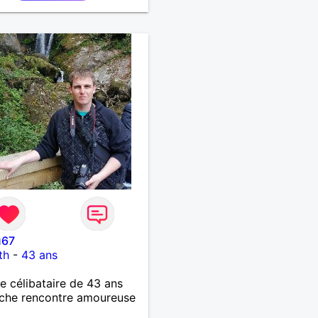
 mon temps, juste trouver
ne personne. ❤️
u67
th
-
43 ans
célibataire de 43 ans
che rencontre amoureuse