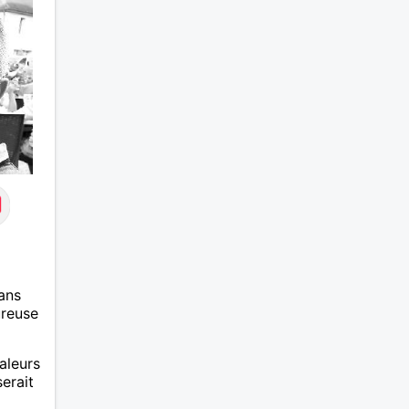
du département de la Nièvre 58
ans
ureuse
aleurs
erait