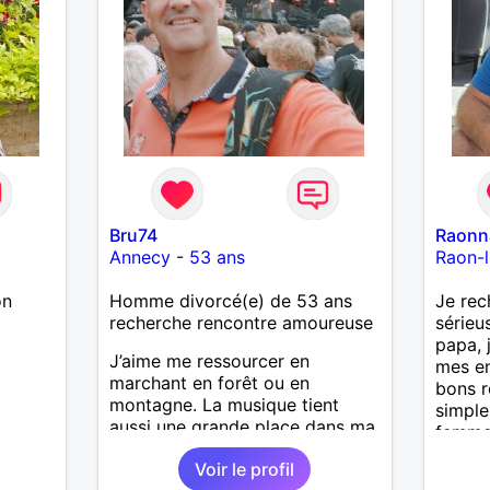
Bru74
Raonn
Annecy
-
53 ans
Raon-l
on
Homme divorcé(e) de 53 ans
Je rec
recherche rencontre amoureuse
sérieu
papa, 
J’aime me ressourcer en
mes en
marchant en forêt ou en
bons r
montagne. La musique tient
simple
aussi une grande place dans ma
femme 
vie : j’adore aller à des concerts
sérieu
Voir le profil
ou à des festivals. Voyager et
belle 