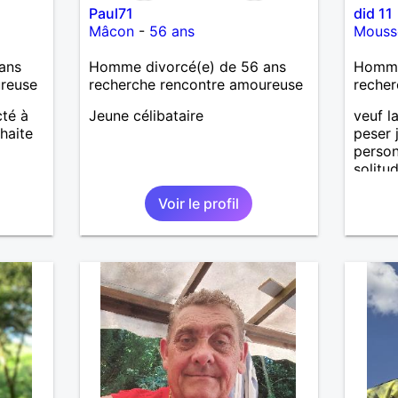
Paul71
did 11
Mâcon
-
56 ans
Mouss
ans
Homme divorcé(e) de 56 ans
Homme
ureuse
recherche rencontre amoureuse
recher
cté à
Jeune célibataire
veuf l
haite
peser 
person
solitu
deux.
Voir le profil