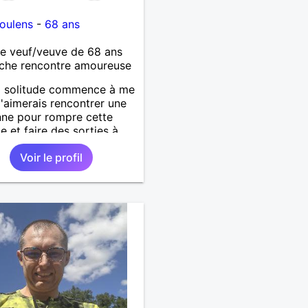
oulens
-
68 ans
 veuf/veuve de 68 ans
che rencontre amoureuse
a solitude commence à me
j'aimerais rencontrer une
ne pour rompre cette
de et faire des sorties à
Voir le profil