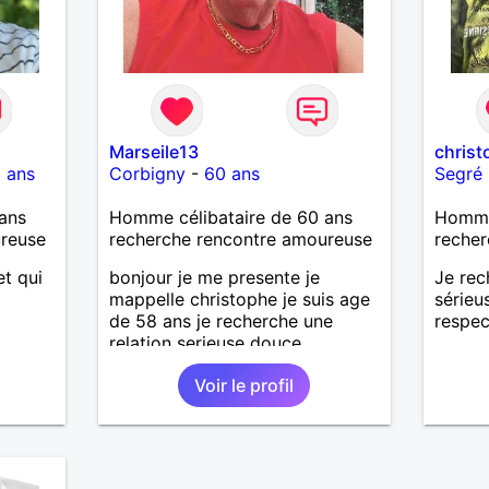
Marseile13
chris
 ans
Corbigny
-
60 ans
Segré
ans
Homme célibataire de 60 ans
Homme 
ureuse
recherche rencontre amoureuse
recher
t qui
bonjour je me presente je
Je rec
mappelle christophe je suis age
sérieu
de 58 ans je recherche une
respec
relation serieuse douce
attentionné et honnête je n'aime
Voir le profil
pas les mensonges et les
cachotteries je suis un homme
sensible doux câlin et franc. PS
je n'habite pas à Marseille mes
fans de l'équipe de l'OM je suis