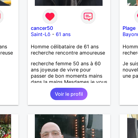
cancer50
Plage
Saint-Lô
-
61 ans
Bayon
ans
Homme célibataire de 61 ans
Homme
ureuse
recherche rencontre amoureuse
recher
recherche femme 50 ans à 60
Je sui
ans joyeuse de vivre pour
nouvel
passer de bon moments mains
une pa
dans la mains Mesdames je vous
attend de vous lire .
Voir le profil