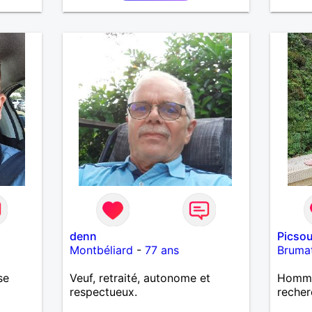
découvrir de nouvelles cultures,
perdre
c’est ce qui m’inspire le plus.
la bon
J’aimerais rencontrer quelqu’un
avec qui partager ces moments
simples et sincères.
denn
Picso
Montbéliard
-
77 ans
Bruma
se
Veuf, retraité, autonome et
Homme 
respectueux.
recher