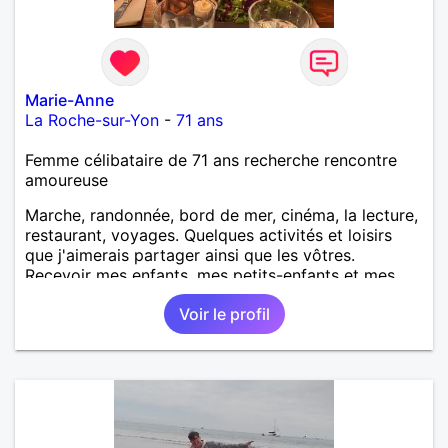
Marie-Anne
La Roche-sur-Yon
-
71 ans
Femme célibataire de 71 ans recherche rencontre
amoureuse
Marche, randonnée, bord de mer, cinéma, la lecture,
restaurant, voyages. Quelques activités et loisirs
que j'aimerais partager ainsi que les vôtres.
Recevoir mes enfants, mes petits-enfants et mes
amis. Bénévolat auprès des enfants à l’école, pour le
Voir le profil
cinéma indépendant... Se rencontrer, être à l’écoute,
échanger avec une personne de confiance, pour une
vie de partage, de tendresse. Les voyages et où
randonnées en France ou à l'étranger à deux en
dehors des sentiers battus me raviraient. Je
m'engage à répondre à votre message. Au plaisir de
vous lire.