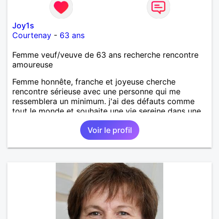
Joy1s
Courtenay
-
63 ans
Femme veuf/veuve de 63 ans recherche rencontre
amoureuse
Femme honnête, franche et joyeuse cherche
rencontre sérieuse avec une personne qui me
ressemblera un minimum. j'ai des défauts comme
tout le monde et souhaite une vie sereine dans une
relation sur du long terme.
Voir le profil