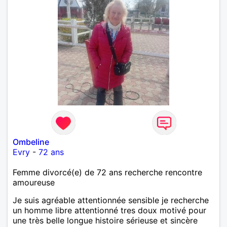
Ombeline
Evry
-
72 ans
Femme divorcé(e) de 72 ans recherche rencontre
amoureuse
Je suis agréable attentionnée sensible je recherche
un homme libre attentionné tres doux motivé pour
une très belle longue histoire sérieuse et sincère