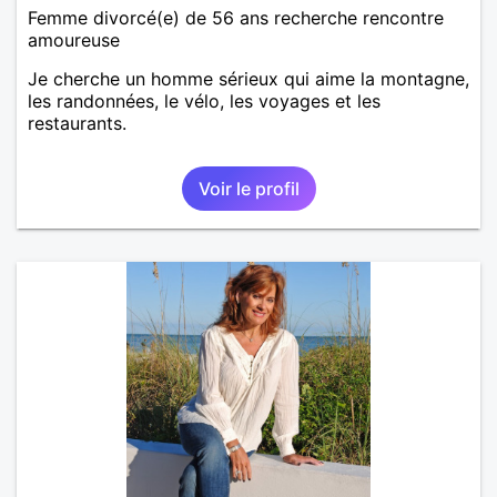
Femme divorcé(e) de 56 ans recherche rencontre
amoureuse
Je cherche un homme sérieux qui aime la montagne,
les randonnées, le vélo, les voyages et les
restaurants.
Voir le profil