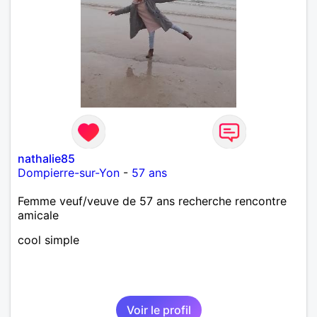
nathalie85
Dompierre-sur-Yon
-
57 ans
Femme veuf/veuve de 57 ans recherche rencontre
amicale
cool simple
Voir le profil