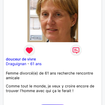
douceur de vivre
Draguignan
-
61 ans
Femme divorcé(e) de 61 ans recherche rencontre
amicale
Comme tout le monde, je veux y croire encore de
trouver l'homme avec qui ça le ferait !