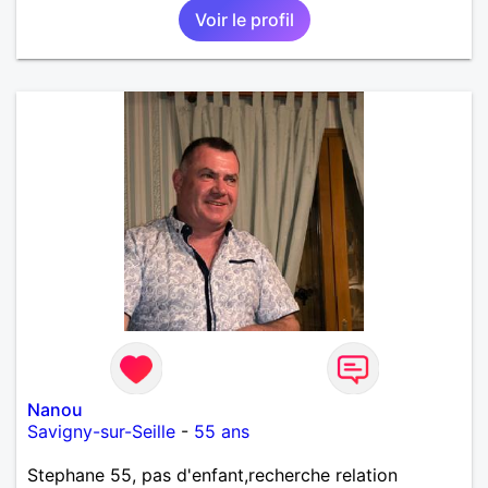
Voir le profil
Nanou
Savigny-sur-Seille
-
55 ans
Stephane 55, pas d'enfant,recherche relation