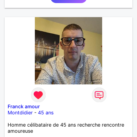
Franck amour
Montdidier
-
45 ans
Homme célibataire de 45 ans recherche rencontre
amoureuse