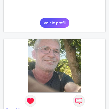
Voir le profil