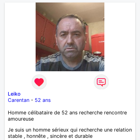
Leiko
Carentan
-
52 ans
Homme célibataire de 52 ans recherche rencontre
amoureuse
Je suis un homme sérieux qui recherche une relation
stable , honnête , sincère et durable