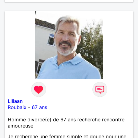
Liliaan
Roubaix
-
67 ans
Homme divorcé(e) de 67 ans recherche rencontre
amoureuse
Je recherche une femme simple et douce pour une