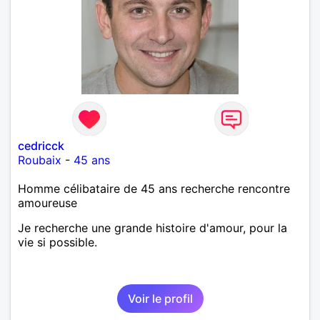
cedricck
Roubaix
-
45 ans
Homme célibataire de 45 ans recherche rencontre
amoureuse
Je recherche une grande histoire d'amour, pour la
vie si possible.
Voir le profil