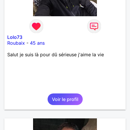
Lolo73
Roubaix
-
45 ans
Salut je suis là pour dû sérieuse j'aime la vie
Voir le profil