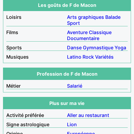
Les goûts de F de Macon
Loisirs
Arts graphiques
Balade
Sport
Films
Aventure
Classique
Documentaire
Sports
Danse
Gymnastique
Yoga
Musiques
Latino
Rock
Variétés
Profession de F de Macon
Métier
Salarié
Plus sur ma vie
Activité préférée
Aller au restaurant
Signe astrologique
Lion
Origine
Européenne