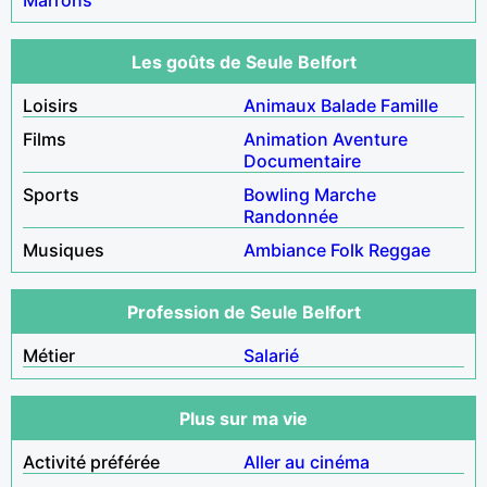
Les goûts de Seule Belfort
Loisirs
Animaux
Balade
Famille
Films
Animation
Aventure
Documentaire
Sports
Bowling
Marche
Randonnée
Musiques
Ambiance
Folk
Reggae
Profession de Seule Belfort
Métier
Salarié
Plus sur ma vie
Activité préférée
Aller au cinéma