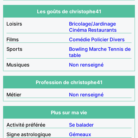
Les goûts de christophe41
Loisirs
Bricolage/Jardinage
Cinéma
Restaurants
Films
Comédie
Policier
Divers
Sports
Bowling
Marche
Tennis de
table
Musiques
Non renseigné
Profession de christophe41
Métier
Non renseigné
Plus sur ma vie
Activité préférée
Se balader
Signe astrologique
Gémeaux