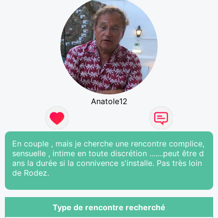
Anatole12
En couple , mais je cherche une rencontre complice,
sensuelle , intime en toute discrétion .......peut être d
ans la durée si la connivence s'installe. Pas très loin
de Rodez.
Type de rencontre recherché